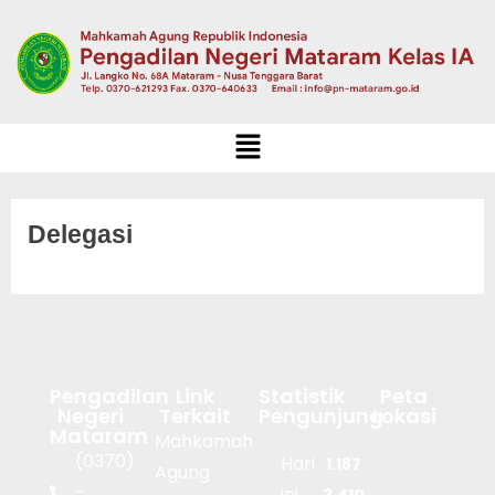
Delegasi
Pengadilan
Link
Statistik
Peta
Negeri
Terkait
Pengunjung
Lokasi
Mataram
Mahkamah
(0370)
Hari
1.187
Agung
-
ini
3.410