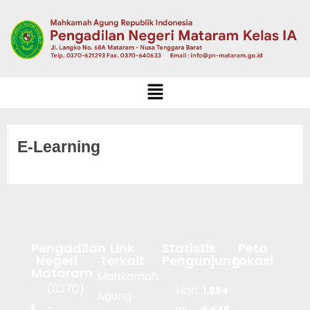
E-Learning
Pengadilan
Link
Statistik
Peta
Negeri
Terkait
Pengunjung
Lokasi
Mataram
Mahkamah
(0370)
Hari
1.884
Agung
-
ini
8.546